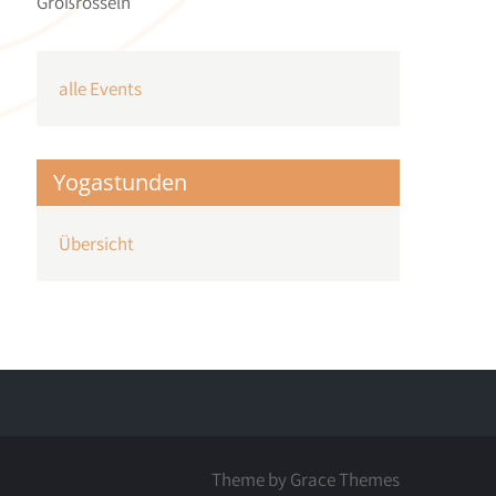
Großrosseln
alle Events
Yogastunden
Übersicht
Theme by Grace Themes