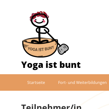
Skip
to
content
Yoga ist bunt
Startseite
Fort- und Weiterbildungen
Teilnehmer/in