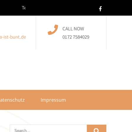
Teilnehmer/in |
CALL NOW
-ist-bunt.de
0172 7584029
atenschutz
Impressum