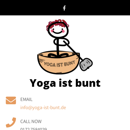
Skip
to
content
Yoga ist bunt
EMAIL
info@yoga-ist-bunt.de
CALL NOW
0172 7584029