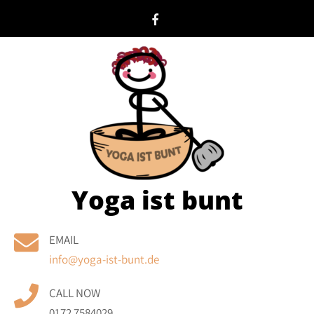
Skip
to
content
Yoga ist bunt
EMAIL
info@yoga-ist-bunt.de
CALL NOW
0172 7584029