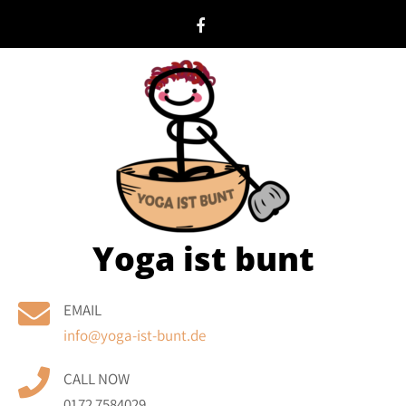
Skip
to
content
Yoga ist bunt
EMAIL
info@yoga-ist-bunt.de
CALL NOW
0172 7584029