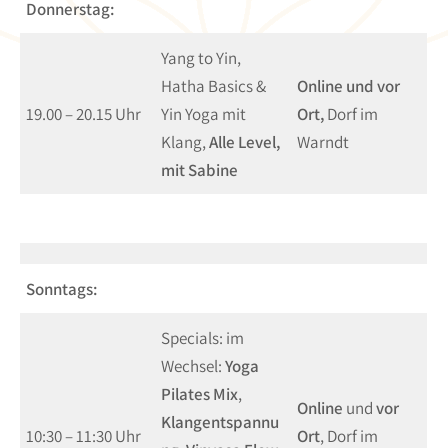
Donnerstag:
Yang to Yin,
Hatha Basics &
Online und vor
19.00 – 20.15 Uhr
Yin Yoga mit
Ort,
Dorf im
Klang,
Alle Level,
Warndt
mit Sabine
Sonntags:
Specials: im
Wechsel:
Yoga
Pilates Mix
,
Online
und
vor
Klangentspannu
10:30 – 11:30 Uhr
Ort
, Dorf im