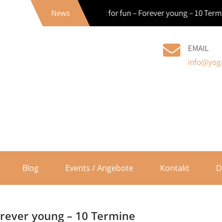
Back to the roots – Fit for fun – Forever young – 10 Termin
News
EMAIL
info@yoga
Blog
Events / Angebote
Kontakt
D
Forever young – 10 Termine