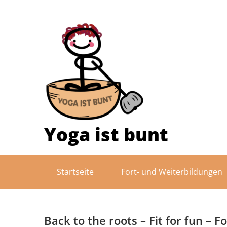
Skip
to
content
Yoga ist bunt
Startseite
Fort- und Weiterbildungen
Back to the roots – Fit for fun – 