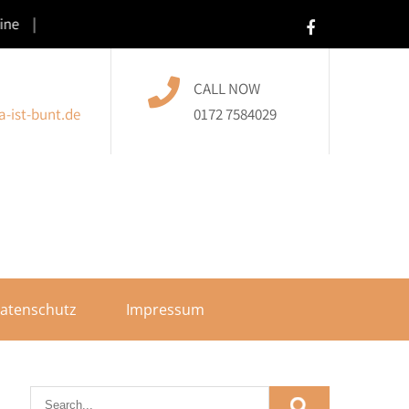
e |
CALL NOW
-ist-bunt.de
0172 7584029
atenschutz
Impressum