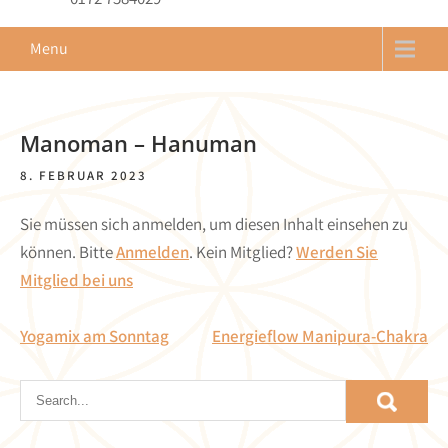
Menu
Manoman – Hanuman
8. FEBRUAR 2023
Sie müssen sich anmelden, um diesen Inhalt einsehen zu
können. Bitte
Anmelden
. Kein Mitglied?
Werden Sie
Mitglied bei uns
Beitragsnavigation
Yogamix am Sonntag
Energieflow Manipura-Chakra