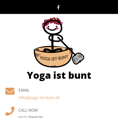
Skip
to
content
Yoga ist bunt
EMAIL
info@yoga-ist-bunt.de
CALL NOW
0172 7584029