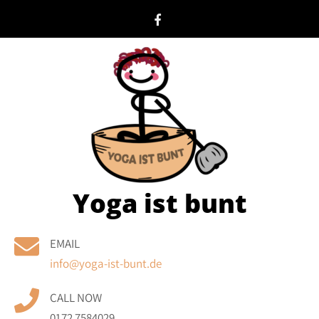
Skip
to
content
Yoga ist bunt
EMAIL
info@yoga-ist-bunt.de
CALL NOW
0172 7584029