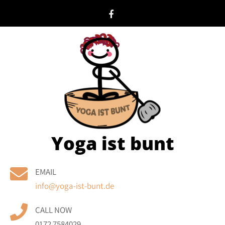
Skip
to
content
Yoga ist bunt
EMAIL
info@yoga-ist-bunt.de
CALL NOW
0172 7584029