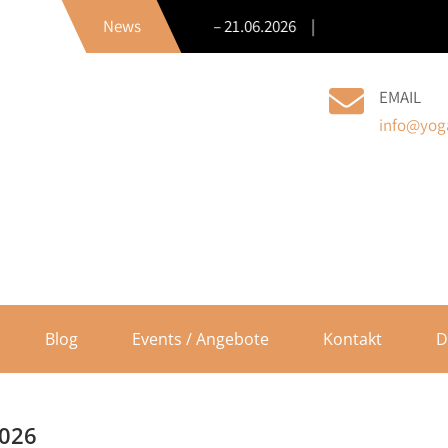
2. Warndt-Spirit-Festival – 21.06.2026 |
News
EMAIL
info@yoga
Blog
Events / Angebote
Kontakt
D
2026