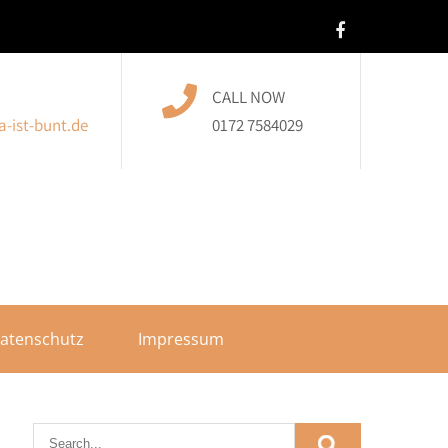
CALL NOW
-ist-bunt.de
0172 7584029
atenschutz
Impressum