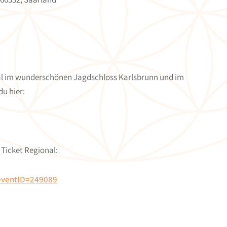
ival im wunderschönen Jagdschloss Karlsbrunn und im
du hier:
 Ticket Regional:
?eventID=249089