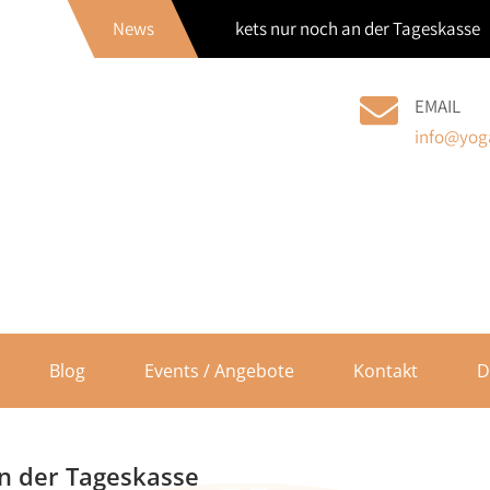
!!Ausverkauft!! Tickets nur noch an der Tageskasse |
News
EMAIL
info@yoga
Blog
Events / Angebote
Kontakt
D
an der Tageskasse