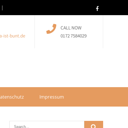
CALL NOW
-ist-bunt.de
0172 7584029
atenschutz
Impressum