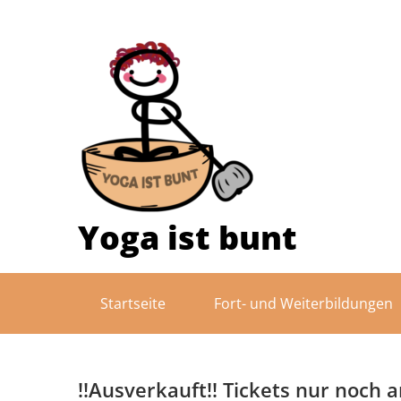
Skip
to
content
Yoga ist bunt
Startseite
Fort- und Weiterbildungen
!!Ausverkauft!! Tickets nur noch 