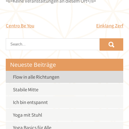
<li>Keine Veranstaltungen an diesem Ort</li>
Beitragsnavigation
Centro Be You
Einklang Zerf
Neueste Beiträge
Flow in alle Richtungen
Stabile Mitte
Ich bin entspannt
Yoga mit Stuhl
Yoga Basics für Alle