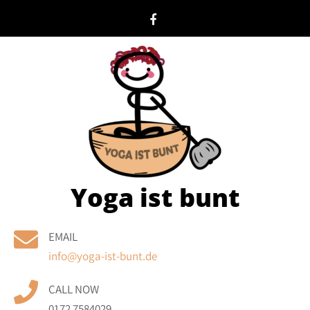
Skip
to
content
Yoga ist bunt
EMAIL
info@yoga-ist-bunt.de
CALL NOW
0172 7584029