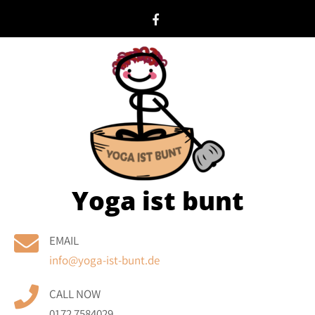
Skip
to
content
Yoga ist bunt
EMAIL
info@yoga-ist-bunt.de
CALL NOW
0172 7584029