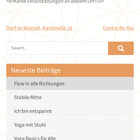
<li>Keine Veranstaltungen an diesem Ort</li>
Beitragsnavigation
Dorf im Warndt, Karlstraße 18
Centro Be You
Neueste Beiträge
Flow in alle Richtungen
Stabile Mitte
Ich bin entspannt
Yoga mit Stuhl
Yoga Basics für Alle