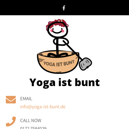
Skip
to
content
Yoga ist bunt
EMAIL
info@yoga-ist-bunt.de
CALL NOW
0172 7584029