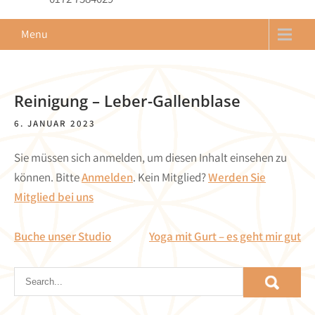
Menu
Reinigung – Leber-Gallenblase
6. JANUAR 2023
Sie müssen sich anmelden, um diesen Inhalt einsehen zu
können. Bitte
Anmelden
. Kein Mitglied?
Werden Sie
Mitglied bei uns
Beitragsnavigation
Buche unser Studio
Yoga mit Gurt – es geht mir gut