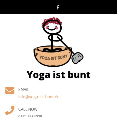
Skip
to
content
Yoga ist bunt
EMAIL
info@yoga-ist-bunt.de
CALL NOW
0172 7584029