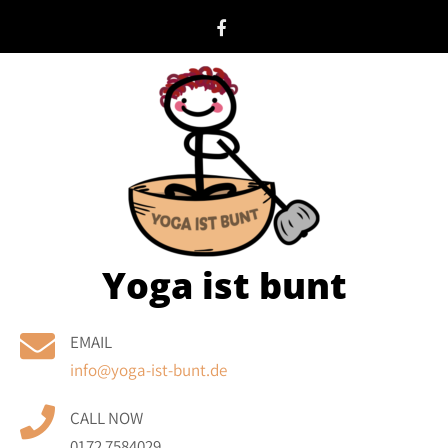
Skip
to
content
Yoga ist bunt
EMAIL
info@yoga-ist-bunt.de
CALL NOW
0172 7584029