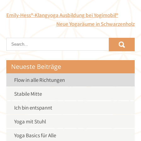
Beitragsnavigation
Emily-Hess®-Klangyoga Ausbildung bei Yogimobil®
Neue Yogaräume in Schwarzenholz
Neueste Beiträge
Flow in alle Richtungen
Stabile Mitte
Ich bin entspannt
Yoga mit Stuhl
Yoga Basics für Alle